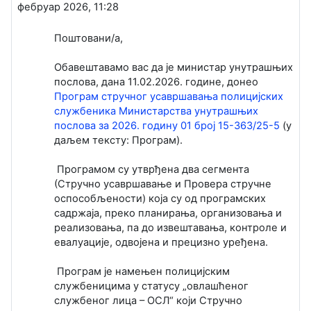
фебруар 2026, 11:28
Поштовани/a,
Обавештавамо вас да је министар унутрашњих
послова, дана 11.02.2026. године, донео
Програм стручног усавршавања полицијских
службеника Министарства унутрашњих
послова за 2026. годину 01 број 15-363/25-5
(у
даљем тексту: Програм).
Програмом су утврђена два сегмента
(Стручно усавршавање и Провера стручне
оспособљености) која су од програмских
садржаја, преко планирања, организовања и
реализовања, па до извештавања, контроле и
евалуације, одвојена и прецизно уређена.
Програм је намењен полицијским
службеницима у статусу „овлашћеног
службеног лица – ОСЛ“ који Стручно