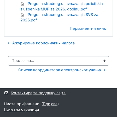
Program stručnog usavršavanja policijskih
službenika MUP za 2026. godinu.pdf
Program strucnog usavrsavanja SVS za
2026.pdf
Перманентни линк
← Ажурирање корисничких налога
Прелаз на...
Списак координатора електронског учења →
Блокови
Додатни блокови
Контактирајте подршку сајта
Нисте пријављени. (
Пријава
)
Почетна страница