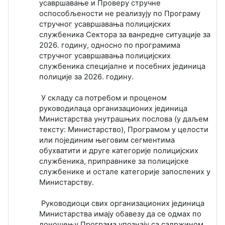
усавршавање и Проверу стручне
оспособљености не реализују по Програму
стручног усавршавања полицијских
службеника Сектора за ванредне ситуације за
2026. годину, односно по програмима
стручног усавршавања полицијских
службеника специјалне и посебних јединица
полиције за 2026. годину.
У складу са потребом и проценом
руководилаца организационих јединица
Министарства унутрашњих послова (у даљем
тексту: Министарство), Програмом у целости
или појединим његовим сегментима
обухватити и друге категорије полицијских
службеника, приправнике за полицијске
службенике и остале категорије запослених у
Министарству.
Руководиоци свих организационих јединица
Министарства имају обавезу да се одмах по
доношењу Програма упознају са садржином