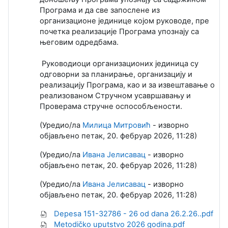
Програма и да све запослене из
организационе јединице којом руководе, пре
почетка реализације Програма упознају са
његовим одредбама.
Руководиоци организационих јединица су
одговорни за планирање, организацију и
реализацију Програма, као и за извештавање о
реализованом Стручном усавршавању и
Проверама стручне оспособљености.
(Уредио/ла
Милица Митровић
- изворно
објављено петак, 20. фебруар 2026, 11:28)
(Уредио/ла
Ивана Јелисавац
- изворно
објављено петак, 20. фебруар 2026, 11:28)
(Уредио/ла
Ивана Јелисавац
- изворно
објављено петак, 20. фебруар 2026, 11:28)
Depesa 151-32786 - 26 od dana 26.2.26..pdf
Metodičko uputstvo 2026 godina.pdf