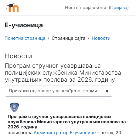
Иди на главни садржај
Нисте пријављени. (
Пријава
)
Е-учионица
Почетна страница
Странице сајта
Новости
Новости
Програм стручног усавршавања
полицијских службеника Министарства
унутрашњих послова за 2026. годину
Начин приказивања
Програм стручног усавршавања полицијских
Број одговора: 0
службеника Министарства унутрашњих послова за
2026. годину
написао/ла
Администратор Е-учионице
-
петак, 20.