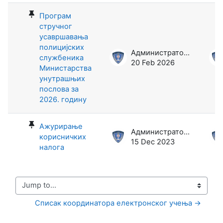
Програм
стручног
усавршавања
полицијских
Администратор Е-учионице
службеника
20 Feb 2026
Министарства
унутрашњих
послова за
2026. годину
Ажурирање
Администратор Е-учионице
корисничких
15 Dec 2023
налога
Jump to...
Списак координатора електронског учења →