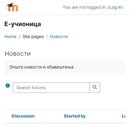
Skip to main content
You are not logged in. (
Log in
)
Е-учионица
Home
Site pages
Новости
Новости
Completion requirements
Опште новости и обавештења
Search forums
Search forums
Discussion
Started by
Las
Status
List of discussions. Showing 2 of 2 