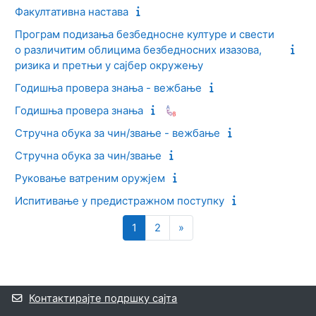
Факултативна настава
Програм подизања безбедносне културе и свести
о различитим облицима безбедносних изазова,
ризика и претњи у сајбер окружењу
Годишња провера знања - вежбање
Годишња провера знања
Стручна обука за чин/звање - вежбање
Стручна обука за чин/звање
Руковање ватреним оружјем
Испитивање у предистражном поступку
Страница 1
Страница 2
Следећа страница
1
2
»
Блокови
Додатни блокови
Контактирајте подршку сајта