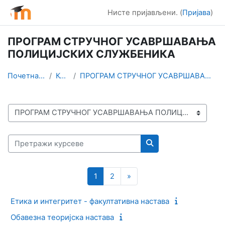
Иди на главни садржај
Нисте пријављени. (
Пријава
)
ПРОГРАМ СТРУЧНОГ УСАВРШАВАЊА
ПОЛИЦИЈСКИХ СЛУЖБЕНИКА
Почетна страница
Курсеви
ПРОГРАМ СТРУЧНОГ УСАВРШАВАЊА ПОЛИЦИЈСКИХ СЛУЖБЕНИКА
Категорије курсева
Претражи курсеве
Претражи курсеве
Страница 1
Страница 2
Следећа страница
1
2
»
Етика и интегритет - факултативна настава
Обавезна теоријска настава