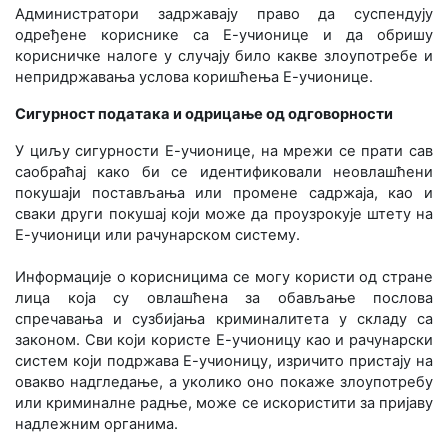
Администратори задржавају право да суспендују
одређене кориснике са Е-учионице и да обришу
корисничке налоге у случају било какве злоупотребе и
непридржавања услова коришћења Е-учионице.
Сигурност података и одрицање од одговорности
У циљу сигурности Е-учионице, на мрежи се прати сав
саобраћај како би се идентификовали неовлашћени
покушаји постављања или промене садржаја, као и
сваки други покушај који може да проузрокује штету на
Е-учионици или рачунарском систему.
Информације о корисницима се могу користи од стране
лица која су овлашћена за обављање послова
спречавања и сузбијања криминалитета у складу са
законом. Сви који користе Е-учионицу као и рачунарски
систем који подржава Е-учионицу, изричито пристају на
овакво надгледање, а уколико оно покаже злоупотребу
или криминалне радње, може се искористити за пријаву
надлежним органима.