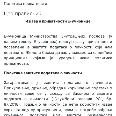
Политика приватности
Цео правилник
Изјава о приватности Е-учионице
Е-учионица Министарства унутрашњих послова (у
даљем тексту: Е-учионица) поштује вашу приватност и
посвећенa је заштити података о личности које нам
доставите. Желели бисмо да вас упознамо са следећим
принципима којима је уређена наша политика
приватности.
Политика заштите података о личности
Загарантована је заштита података о личности.
Прикупљање, држање, обрада и коришћење података о
личности врше се у складу са Законом о заштити
података о личности ("Службени гласник РС", бр.
87/2018). Подаци о личности се неће користити изван
сврхе за коју су прикупљени, осим за потребе вођења
кривичног поступка или заштите безбедности