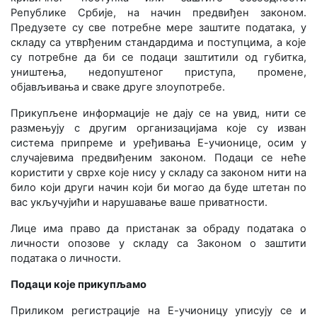
Републике Србије, на начин предвиђен законом.
Предузете су све потребне мере заштите података, у
складу са утврђеним стандардима и поступцима, а које
су потребне да би се подаци заштитили од губитка,
уништења, недопуштеног приступа, промене,
објављивања и сваке друге злоупотребе.
Прикупљене информације не дају се на увид, нити се
размењују с другим организацијама које су изван
система припреме и уређивања Е-учионице, осим у
случајевима предвиђеним законом. Подаци се неће
користити у сврхе које нису у складу са законом нити на
било који други начин који би могао да буде штетан по
вас укључујићи и нарушавање ваше приватности.
Лице има право да пристанак за обраду података о
личности опозове у складу са Законом о заштити
података о личности.
Подаци које прикупљамо
Приликом регистрације на Е-учионицу уписују се и