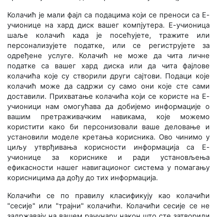
Колачић је мали фајл са подацима који се преноси са Е-
учионице на хард диск вашег компјутера. Е-учионица
шаље колачић када је посећујете, тражите или
персонализујете податке, или се региструјете за
одређене услуге. Колачић не може да чита личне
податке са вашег хард диска или да чита фајлове
колачића које су створили други сајтови. Подаци које
колачић може да садржи су само они које сте сами
доставили. Прихватање колачића који се користе на Е-
учионици нам омогућава да добијемо информације о
вашим претраживачким навикама, које можемо
користити како би персонизовали ваше деловање и
установили моделе кретања корисника. Ово чинимо у
циљу утврђивања корисности информација са Е-
учионице за кориснике и ради установљења
ефикасности нашег навигационог система у помагању
корисницима да дођу до тих информација.
Колачићи се по правилу класификују као колачићи
"сесије" или "трајни" колачићи. Колачићи сесије се не
задржавају на вашем рачунару након што сте затворили