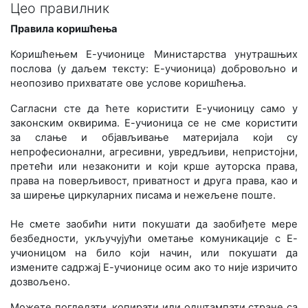
Цео правилник
Правила коришћења
Коришћењем Е-учионице Министарства унутрашњих
послова (у даљем тексту: Е-учионица) добровољно и
неопозиво прихватате ове услове коришћења.
Сагласни сте да ћете користити Е-учионицу само у
законским оквирима. Е-учионица се не сме користити
за слање и објављивање материјала који су
непрофесионални, агресивни, увредљиви, непристојни,
претећи или незаконити и који крше ауторска права,
права на поверљивост, приватност и друга права, као и
за ширење циркуларних писама и нежељене поште.
Не смете заобићи нити покушати да заобиђете мере
безбедности, укључујући ометање комуникације с Е-
учионицом на било који начин, или покушати да
измените садржај Е-учионице осим ако то није изричито
дозвољено.
Можете погледати, копирати или одштампати стране са