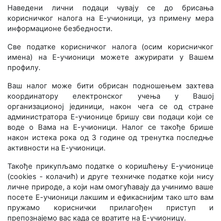
Наведени лични подаци чувају се до брисања
корисничког налога на Е-учионици, уз примену мера
информационе безбедности.
Све податке корисничког налога (осим корисничког
имена) на Е-учионици можете ажурирати у Вашем
профилу.
Ваш налог може бити обрисан подношењем захтева
координатору електронског учења у Вашој
организационој јединици, након чега се од стране
администратора Е-учионице бришу сви подаци који се
воде о Вама на Е-учионици. Налог се такође брише
након истека рока од 3 године од тренутка последње
активности на Е-учионици.
Такође прикупљамо податке о коришћењу Е-учионице
(cookies - колачић) и друге техничке податке који нису
личне природе, а који нам омогућавају да учинимо ваше
посете Е-учионици лакшим и ефикаснијим тако што вам
пружамо кориснички прилагођен приступ и
препознајемо вас када се вратите на Е-учионицу.