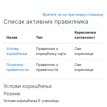
Иди на главни садржај
Вратите се на претходну страницу
Списак активних правилника
Корисничка
Назив
Тип
сагласност
Услови
Правилник о
Сви
коришћења
коришћењу сајта
корисници
Политика
Правилник о
Сви
приватности
приватности
корисници
Услови коришћења
Резиме
Услови коришћења Е-учионице