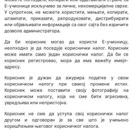
Е-учионице искључиво за личне, некомерцијалне сврхе.
У супротном, не можете користити, мењати, копирати,
штампати, приказати, репродуковати, дистрибуирати
или објављивати информације са овог сајта без изричите
дозволе администратора.
Да би корисник могао да користи Е-учионицу,
неопходно је да поседује кориснички налог. Корисник
може имати само један кориснички налог. Да би се
корисник регистровао, мора да има важећу имејл-
адресу.
Корисник је дужан да ажурира податке у свом
корисничком налогу при свакој промени истих.
Корисник може поставити своју фотографију на
корисничком налогу, која не сме бити агресивна,
увредљива или непристојна.
Корисник не сме да уступа свој кориснички налог
другом и одговоран је за све што је учињено
коришћењем његовог корисничког налога.