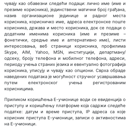
чувају као обавезни следећи подаци: лично име (име и
презиме корисника), јединствени матични број грађана,
назив организационе јединице и радног места
корисника, корисничко име, адреса електронске поште
корисника, држава и место корисника, док се подаци о
додатним именима корисника (име и презиме –
фонетички, средње име и алтернативно име), листи
интересовања, веб страници корисника, профилима
Skype, AIM, Yahoo, MSN, институцији, департману/
одсеку, броју телефона и мобилног телефона, адреси,
периоду учења страних језика и евентуално фотографија
корисника, уписују и чувају као опциони. Сврха обраде
наведених података је могућност стручног усавршавања
путем електронског учења регистрованим
корисницима.
Приликом коришћења Е-учионице води се евиденција о
приступу и коришћењу платформе која садржи следеће
податке: датум и време приступа, IP адреса са које
корисник приступа Е-учионици, записи о активностима
на Е-учионици.