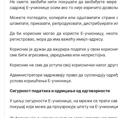
Не смете заобићи нити покушати да заобиђете мере 
садржај Е-учионице осим ако то није изричито дозвољ
Можете погледати, копирати или одштампати стране с
штампати, приказати, репродуковати, дистрибуирати ил
Да би корисник могао да користи Е-учионицу, неопх
регистровао, мора да има важећу имејл-адресу.
Корисник је дужан да ажурира податке у свом кориснич
сме бити агресивна, увредљива или непристојна.
Корисник не сме да уступа свој кориснички налог друг
Администратори задржавају право да суспендују одре
услова коришћења Е-учионице.
Сигурност података и одрицање од одговорности
У циљу сигурности Е-учионице, на мрежи се прати сав
покушај који може да проузрокује штету на Е-учиониц