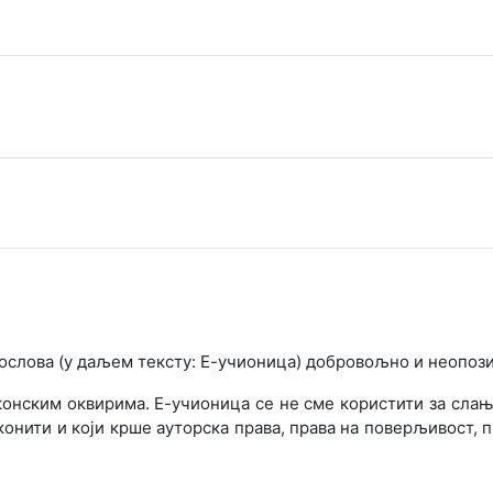
лова (у даљем тексту: Е-учионица) добровољно и неопози
конским оквирима. Е-учионица се не сме користити за сла
онити и који крше ауторска права, права на поверљивост, 