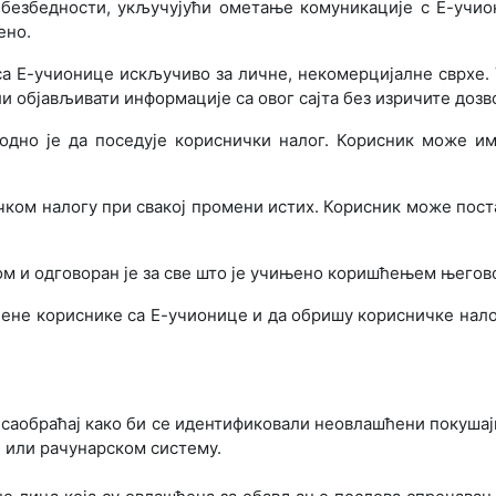
безбедности, укључујући ометање комуникације с Е-учио
ено.
а Е-учионице искључиво за личне, некомерцијалне сврхе. 
и објављивати информације са овог сајта без изричите доз
одно је да поседује кориснички налог. Корисник може им
ком налогу при свакој промени истих. Корисник може поста
ом и одговоран је за све што је учињено коришћењем његов
ђене кориснике са Е-учионице и да обришу корисничке нало
 саобраћај како би се идентификовали неовлашћени покушај
и или рачунарском систему.