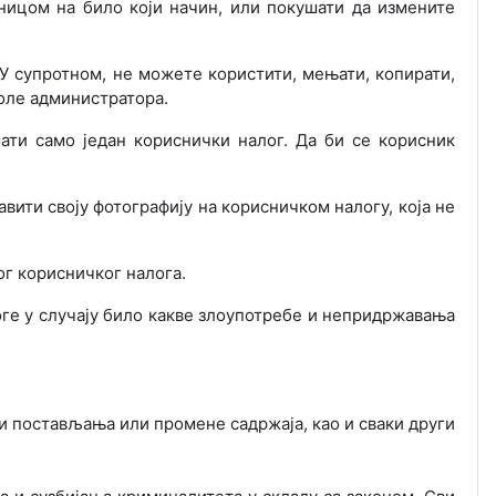
ницом на било који начин, или покушати да измените
У супротном, не можете користити, мењати, копирати,
воле администратора.
ати само један кориснички налог. Да би се корисник
вити своју фотографију на корисничком налогу, која не
ог корисничког налога.
ге у случају било какве злоупотребе и непридржавања
и постављања или промене садржаја, као и сваки други