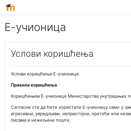
Иди на главни садржај
Е-учионица
Услови коришћења
Услови коришћења Е-учионице
Правила коришћења
Коришћењем Е-учионице Министарства унутрашњих пос
Сагласни сте да ћете користити Е-учионицу само у за
агресивни, увредљиви, непристојни, претећи или незак
писама и нежељене поште.