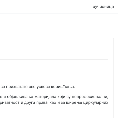
еучионица
во прихватате ове услове коришћења.
ње и објављивање материјала који су непрофесионални,
приватност и друга права, као и за ширење циркуларних